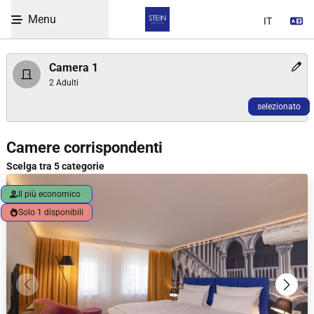
Inserisci il codice
Menu
Se
Skip to Content
Camera 1
2 Adulti
selezionato
WBEPLUS.SKIP_TO_UNAVAILABLE
Room selection heading
Camere corrispondenti
Scelga tra 5 categorie
Il più economico
Solo 1 disponibili