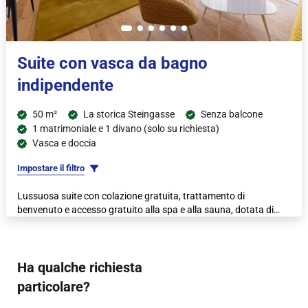
Suite con vasca da bagno
indipendente
50 m²
La storica Steingasse
Senza balcone
1 matrimoniale e 1 divano (solo su richiesta)
Vasca e doccia
Impostare il filtro
Lussuosa suite con colazione gratuita, trattamento di
benvenuto e accesso gratuito alla spa e alla sauna, dotata di
letto super king size, minibar analcolico gratuito, macchina per
caffè espresso e bollitore.
Ha qualche richiesta
particolare?